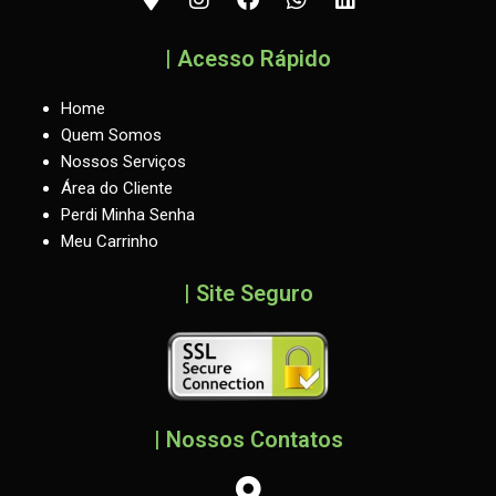
a
n
a
h
i
p
s
c
a
n
-
t
e
t
k
| Acesso Rápido
m
a
b
s
e
a
g
o
a
d
Home
r
r
o
p
i
Quem Somos
k
a
k
p
n
Nossos Serviços
e
m
r
Área do Cliente
-
Perdi Minha Senha
a
Meu Carrinho
l
t
| Site Seguro
| Nossos Contatos