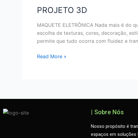
3D
PROJETO 3D
MAQUETE ELETRÔNICA Nada mais é do que i
escolha de texturas, cores, decoração, esti
permite que tudo ocorra com fluidez e tran
Read More »
| Sobre Nós
Nosso propósito é tra
espaços em soluções t