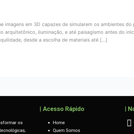
magens em 3D capazes de simularem os ambientes do pro
lo arquitetônico, iluminação, e até paisagismo antes do iní
quilidade, desde a escolha de materiais até […]
| Acesso Rápido
| N
nsformar os
Home
ecnológicas,
Quem Somos