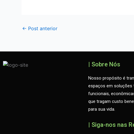
←
Post anterior
| Sobre Nós
Nosso propósito é tra
espaços em soluções t
funcionais, econômic
que tragam custo benef
para sua vida.
| Siga-nos nas R