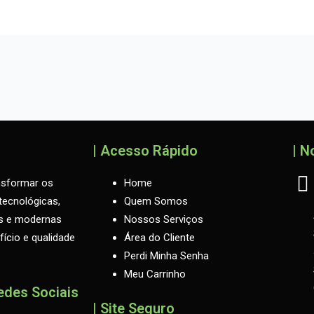
| Acesso Rápido
| N
nsformar os
Home
ecnológicas,
Quem Somos
as e modernas
Nossos Serviços
ício e qualidade
Área do Cliente
Perdi Minha Senha
Meu Carrinho
edes Sociais
| Site Seguro