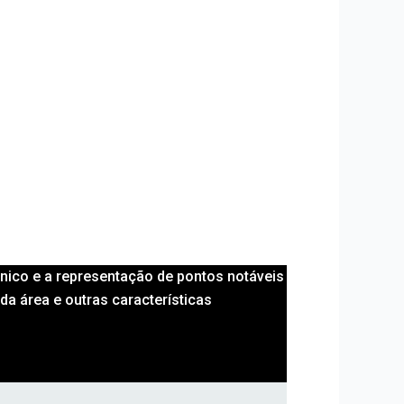
r
c
-
a
a
r
l
t
t
nico e a representação de pontos notáveis
da área e outras características